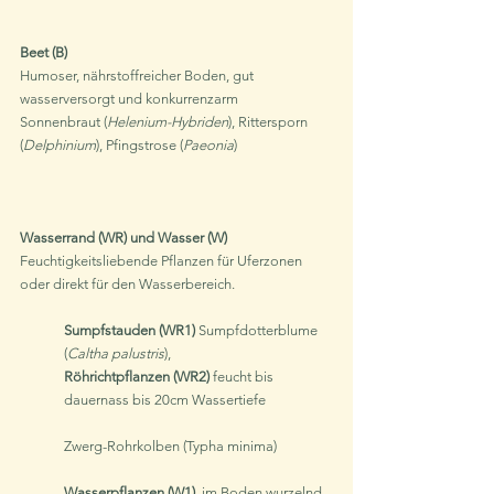
Beet (B)
Humoser, nährstoffreicher Boden, gut 
wasserversorgt und konkurrenzarm
Sonnenbraut (
Helenium-Hybriden
), Rittersporn 
(
Delphinium
), Pfingstrose (
Paeonia
)
Wasserrand (WR) und Wasser (W)
Feuchtigkeitsliebende Pflanzen für Uferzonen 
oder direkt für den Wasserbereich.
Sumpfstauden (WR1)
 Sumpfdotterblume 
(
Caltha palustris
),
Röhrichtpflanzen (WR2)
 feucht bis 
dauernass bis 20cm Wassertiefe 		
Zwerg-Rohrkolben (Typha minima) 
Wasserpflanzen (W1),
 im Boden wurzelnd, 