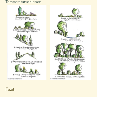
Temperaturvorlieben
Fazit
Die Auswahl der Pflanzen nach ihren 
Lebensräumen ist eine wertvolle 
Orientierungshilfe für die standortgerechte 
Gartenplanung mit Pflanzen. Auch am Balkon ist 
es wichtig die Pflanzen standortgerecht 
auszuwählen. 