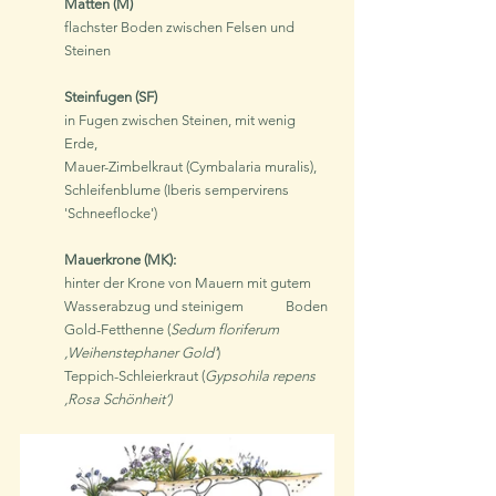
Matten (M)
flachster Boden zwischen Felsen und 
Steinen
Steinfugen (SF)
in Fugen zwischen Steinen, mit wenig 
Erde, 
Mauer-Zimbelkraut (Cymbalaria muralis), 
Schleifenblume (Iberis sempervirens 
'Schneeflocke')
Mauerkrone (MK): 
hinter der Krone von Mauern mit gutem 
Wasserabzug und steinigem	Boden
Gold-Fetthenne (
Sedum floriferum 
‚Weihenstephaner Gold‘
)
Teppich-Schleierkraut (
Gypsohila repens 
‚Rosa Schönheit‘)