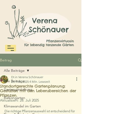
Beitrag
Alle Beiträge
DI.in Verena Schönauer
Alle Beiträge
25. Feb. 2025
4 Min. Lesezeit
Standortgerechte Gartenplanung:
Gartengestaltung
Gestalten mit den Lebensbereichen der
Pflanzen.
Balkongarten
Aktualisiert:
28. Juli 2025
Klimawandel im Garten
Die richtige Pflanzenauswahl ist entscheidend für 