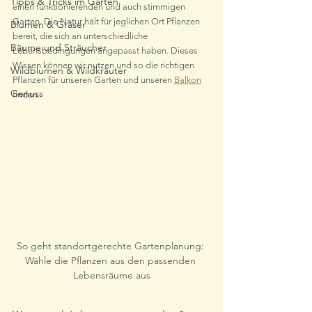
Tipps & Tricks im Garten
einen funktionierenden und auch stimmigen 
Garten. Die Natur hält für jeglichen Ort Pflanzen 
Blumen & Gräser
bereit, die sich an unterschiedliche 
Bäume und Sträucher
Lebensbedingungen angepasst haben. Dieses 
Wissen können wir nutzen und so die richtigen 
Wildblumen & Wildkräuter
Pflanzen für unseren Garten und unseren 
Balkon
Genuss
finden.
So geht standortgerechte Gartenplanung: 
Wähle die Pflanzen aus den passenden 
Lebensräume aus