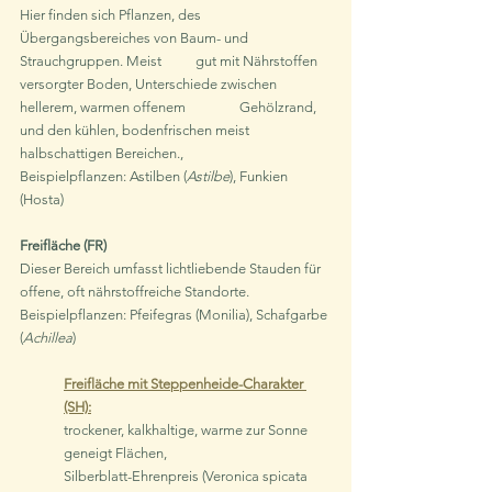
Hier finden sich Pflanzen, des 
Übergangsbereiches von Baum- und 
Strauchgruppen. Meist 	gut mit Nährstoffen 
versorgter Boden, Unterschiede zwischen 
hellerem, warmen offenem 		Gehölzrand, 
und den kühlen, bodenfrischen meist 
halbschattigen Bereichen., 				
Beispielpflanzen: Astilben (
Astilbe
), Funkien 
(Hosta)
Freifläche (FR)
Dieser Bereich umfasst lichtliebende Stauden für 
offene, oft nährstoffreiche Standorte. 		
Beispielpflanzen: Pfeifegras (Monilia), Schafgarbe 
(
Achillea
)
Freifläche mit Steppenheide-Charakter 
(SH):
trockener, kalkhaltige, warme zur Sonne 
geneigt Flächen, 
Silberblatt-Ehrenpreis (Veronica spicata 