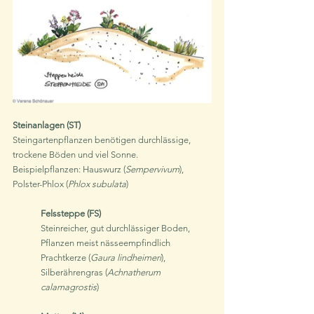
Steinanlagen (ST)
Steingartenpflanzen benötigen durchlässige, 
trockene Böden und viel Sonne.
Beispielpflanzen: Hauswurz (
Sempervivum
), 
Polster-Phlox (
Phlox subulata
)
Felssteppe (FS)
Steinreicher, gut durchlässiger Boden, 
Pflanzen meist nässeempfindlich
Prachtkerze (
Gaura lindheimeri
), 
Silberährengras (
Achnatherum 
calamagrostis
)