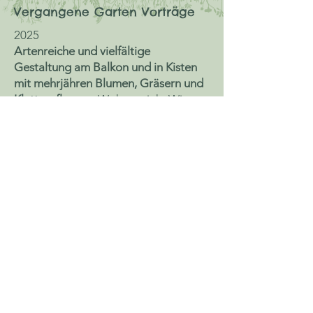
Vergangene Garten Vorträge
2025
Artenreiche und vielfältige
Gestaltung am Balkon und in Kisten
mit mehrjähren Blumen, Gräsern und
Kletterpflanzen,
Wohnprojekt Wien,
1020 Wien
Eine Reise in die Zukunft unserer
Gärten
Zahlen, Daten, Fakten und
Beobachtungen aus der Welt der
Pflanzen; Einblicke in die
Entwicklungsgeschichte der Pflanzen
und die Frage: Was ist ein Neophyt?
2024
Vielfältige Bepflanzungen für
Balkonskisterl, Trog & Co
Bio Balkon Kongress von Birgit Schattling,