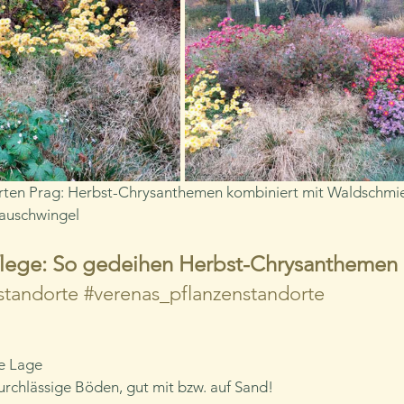
rten Prag: Herbst-Chrysanthemen kombiniert mit Waldschmiel
lauschwingel
flege: So gedeihen Herbst-Chrysanthemen
standorte
#verenas_pflanzenstandorte
e Lage
durchlässige Böden, gut mit bzw. auf Sand!