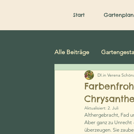
Start
Gartenpla
Alle Beiträge
Gartengesta
Tipps & Tricks im Garten
DI.in Verena Schön
Farbenfroh
Chrysanth
Wildblumen & Wildkräut
Aktualisiert:
2. Juli
Althergebracht, Fad u
Aber ganz zu Unrecht -
überzeugen. Sie zauber