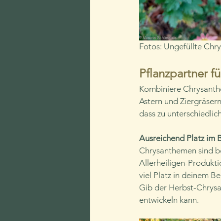
Fotos: Ungefüllte Chr
Pflanzpartner fü
Kombiniere Chrysanth
Astern und Ziergräsern
dass zu unterschiedlic
Ausreichend Platz im 
Chrysanthemen sind bei
Allerheiligen-Produkti
viel Platz in deinem B
Gib der Herbst-Chrysa
entwickeln kann.