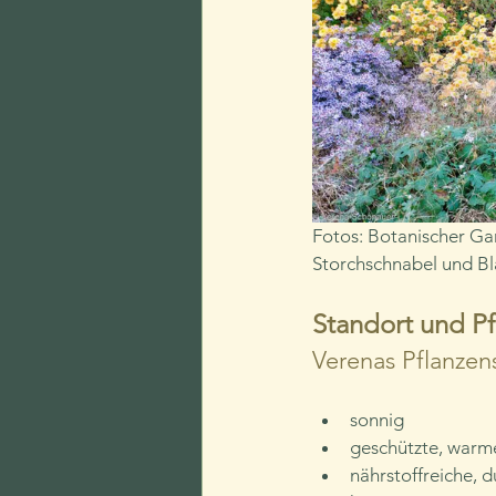
Fotos: Botanischer Ga
Storchschnabel und B
Standort und P
Verenas Pflanzen
sonnig
geschützte, warm
nährstoffreiche, 