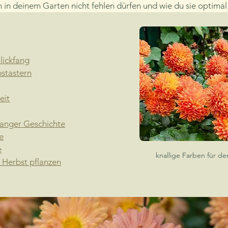
n deinem Garten nicht fehlen dürfen und wie du sie optimal 
lickfang
bstastern
eit
langer Geschichte
e
e
knallige Farben für d
n Herbst pflanzen