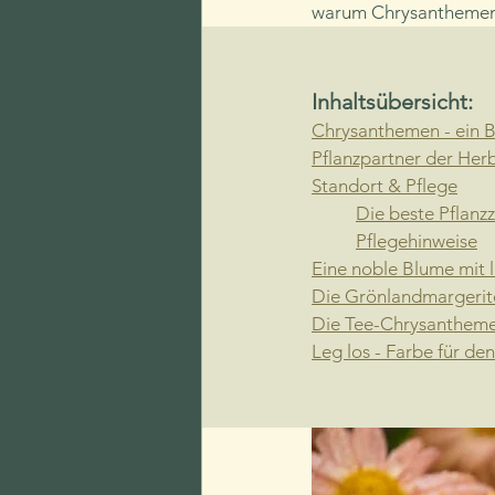
warum Chrysanthemen i
Inhaltsübersicht:
Chrysanthemen - ein B
Pflanzpartner der Her
Standort & Pflege
Die beste Pflanzz
Pflegehinweise
Eine noble Blume mit 
Die Grönlandmargerit
Die Tee-Chrysanthem
Leg los - Farbe für de