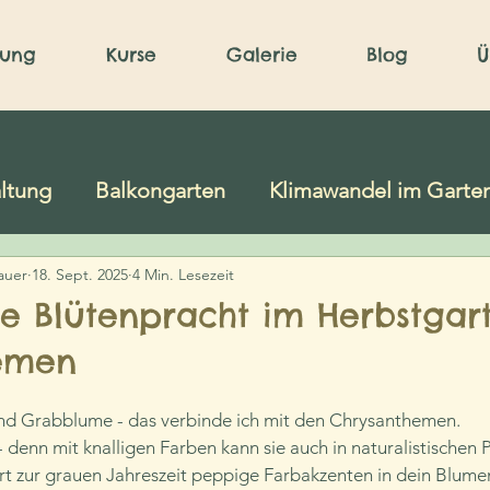
nung
Kurse
Galerie
Blog
Ü
ltung
Balkongarten
Klimawandel im Garte
auer
18. Sept. 2025
Blumen & Gräser
4 Min. Lesezeit
Bäume und Sträucher
e Blütenpracht im Herbstgart
emen
er
Genuss
nd Grabblume - das verbinde ich mit den Chrysanthemen.
 denn mit knalligen Farben kann sie auch in naturalistischen 
t zur grauen Jahreszeit peppige Farbakzenten in dein Blumen