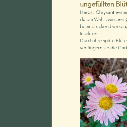
ungefüllten Blü
Herbst-Chrysanthemen e
du die Wahl zwischen
 
beeindruckend wirken, 
Insekten.
Durch ihre späte Blüte
verlängern sie die Gar