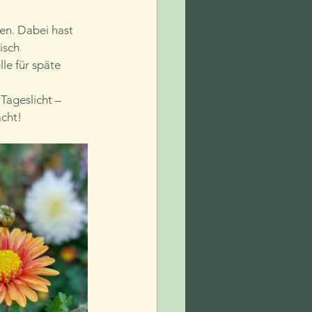
en. Dabei hast 
isch 
le für späte 
Tageslicht – 
acht!