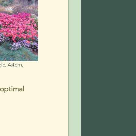
e, Astern, 
 optimal