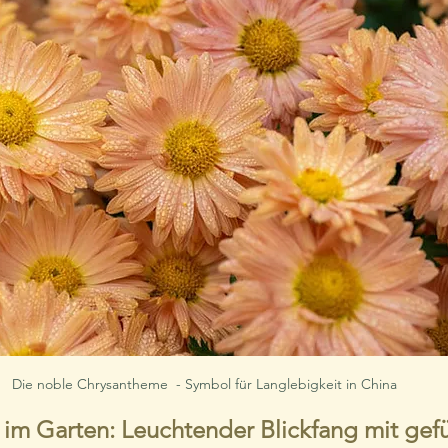
Die noble Chrysantheme  - Symbol für Langlebigkeit in China
m Garten: Leuchtender Blickfang mit gefü