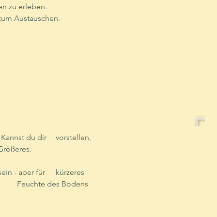
n zu erleben. 
 zum Austauschen.
 eine Person bist, die sich auch richtig in die Wiese legt? Na, dann vielleicht was 	Größeres.