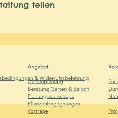
taltung teilen
Angebot
Res
sbedingungen & Widerrufssbelehrung
Gartenplanung
Für
Beratung Garten & Balkon
Durc
Planungsworkshops
Nat
Pflanzenbegegnungen
Vorträge
Proj