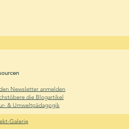
sourcen
 den Newsletter anmelden
hstöbere die Blogartikel
ur- & Umweltpädagogik
ekt-Galerie
© Copyright