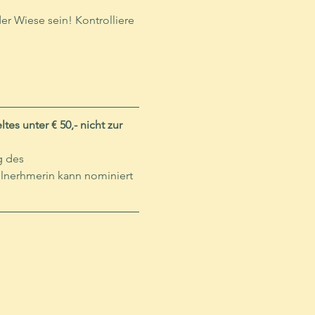
r Wiese sein! Kontrolliere 
s unter € 50,- nicht zur 
g des 
ilnerhmerin kann nominiert 