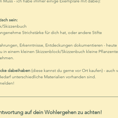
in Muss - ich habe immer einige Exemplare mit dabei):
isch sein:
ock/Skizzenbuch
nen angenehme Strichstärke für dich hat, oder andere Stifte
Erfahrungen, Erkenntnisse, Entdeckungen dokumentieren - heute 
 in einem kleinen Skizzenblock/Skizzenbuch kleine Pflanzentei
nehmen.
löcke dabeihaben
 (diese kannst du gerne vor Ort kaufen) - auch 
edarf unterschiedliche Materialien vorhanden sind.
 melden!
rantwortung auf dein Wohlergehen zu achten!