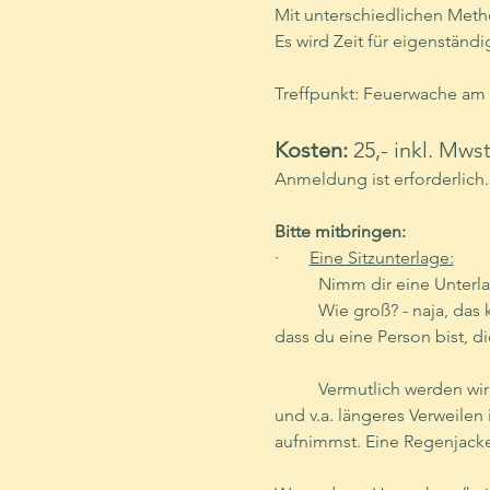
Mit unterschiedlichen Meth
Es wird Zeit für eigenstän
Treffpunkt: Feuerwache am
Kosten:
 25,- inkl. Mwst
Anmeldung ist erforderlich.
Bitte mitbringen:
·       
Eine Sitzunterlage:
	Nimm dir eine Unterla
	Wie groß? - naja, das kommt drauf an. Eine Regenjacke z.b. kann schon hilfreich sein. Kannst du dir 	vorstellen, 
	Vermutlich werden wir die Unterlage nicht brauchen, denn es wird eh trocken genug sein - aber für 	kürzeres 
und v.a. längeres Verweilen ist an
aufnimmst. Eine Regenjacke 